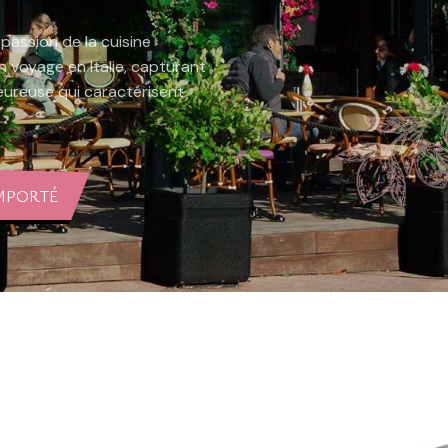
 passion de la cuisine
 voyage en Italie, capturant
leureuse qui caractérisent
EMPORTÉ