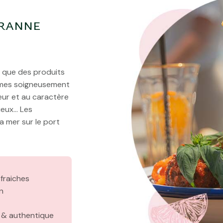
e
iranne
e que des produits
égumes soigneusement
eur et au caractère
ueux… Les
la mer sur le port
fraiches
n
n & authentique