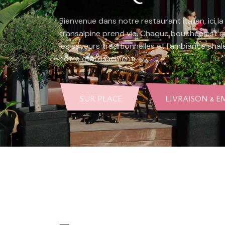
Bienvenue dans notre restaurant italien, ici la
transalpine prend vie. Chaque bouchée est un
les saveurs traditionnelles et l'ambiance cha
notre établissement.
SUR PLACE
LIVRAISON & 