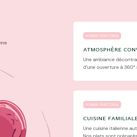
NONNA TRATTORIA
anne
atmosphère conv
Une ambiance décontract
d'une ouverture à 360° 
NONNA TRATTORIA
cuisine familial
Une cuisine italienne au
Nos plats sont préparés 