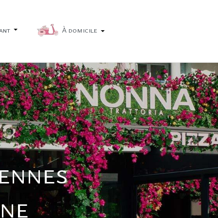
ant
À domicile
iennes
nne